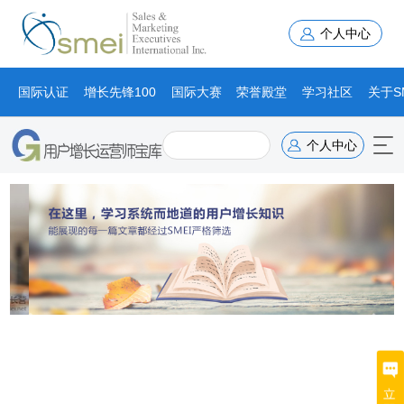
个人中心
国际认证
增长先锋100
国际大赛
荣誉殿堂
学习社区
关于S
个人中心